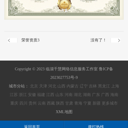
荣誉资质3
没有了！
Copyright © 2023 临淄千慧网络信息服务工作室 鲁ICP备
2023027753号-9
城市分站：
北京
天津
河北
山西
内蒙古
辽宁
吉林
黑龙江
上海
江苏
浙江
安徽
福建
江西
山东
河南
湖北
湖南
广东
广西
海南
重庆
四川
贵州
云南
西藏
陕西
甘肃
青海
宁夏
新疆
更多城市
XML地图
返回首页
拨打热线