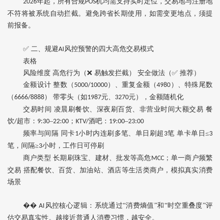
年起，所有合规
机均需支持实时定位，交易地与注册地
2026
POS
不符将被系统自动拦截。避免跨省长期使用，如需变更地点，须提
前报备。
✅ 二、规避
风控预警的四大高危交易模式
AI
表格
风险维度
高危行为（
❌ 易触发拦截）
安全做法（
✅ 推荐）
金额设计
整数（
）、重复金额（
）、特殊尾数
5000/10000
4980
（
）
带零头（如
元、
元‌），金额随机化
6666/8888
1987
3270
交易时间
凌晨刷餐饮、深夜刷百货、非营业时间大额交易
餐
饮
超市：
–
；
酒吧：
–
/
9:30
22:00
KTV/
19:00
23:00
频率与间隔
同卡
小时内连刷多笔、单日刷超
笔
单卡单日
≤
1
3
3
笔，间隔≥
小时，工作日可停刷
3
商户类型
长期刷珠宝、建材、批发等高危
；单一商户频繁
MCC
交易
搭配餐饮、百货、加油站、酒店等生活类商户，模拟真实消费
场景
��
风控核心逻辑‌：系统通过“‌消费熵值‌”和“‌时空重叠度‌”评
AI
估交易真实性。越接近普通人消费习惯，越安全。