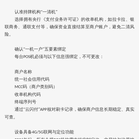
认准持牌机构
“一清机”‌
选择拥有央行《支付业务许可证》的收单机构，如
‌拉卡拉、银
联商务、通联支付‌等，确保资金直接结算至商户账户，避免二清风
险。
确认
“一机一户”五要素绑定‌
每台
机必须与以下信息‌强绑定‌，不可更改：
POS
商户名称
统一社会信用代码
码（商户类别码）
MCC
收单机构代码
终端序列号
通过
“云闪付”
核对刷卡记录，确保商户信息‌长期稳定、真实
APP
可查‌。
设备具备
联网与定位功能‌
4G/5G