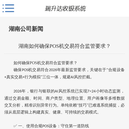
湖南公司新闻
湖南如何确保POS机交易符合监管要求？
如何确保POS机交易符合监管要求？
确保
机交易符合
年最新监管要求，关键在于“合规设备
POS
2026
真实交易
行为模拟”三位一体，规避
风控拦截。‌
+
+
AI
年，银行与银联的
风控系统已实现‌
×
小时动态监测‌，
2026
AI
7
24
通过‌交易金额、时间、商户类型、地理位置、用户画像‌等多维数据
交叉分析，精准识别异常行为。单纯依赖“技巧”已难逃系统捕捉，必
须从底层逻辑上构建‌真实、健康、可持续‌的交易模式。
✅ 一、使用合规
设备：守住第一道防线
POS