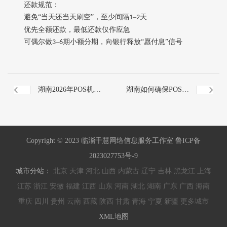
还款规范
‌：
避免
“当天还当天刷空”，至少间隔
–
天
1
2
优先全额还款，最低还款仅作应急
可偶尔做
–
期小额分期‌，向银行释放“愿付息”信号
3
6
湖南2026年POS机合
湖南如何确保POS机
规自查清单更新内容
交易符合真实场景要
Copyright © 2023 临淄千慧网络信息服务工作室 鲁ICP备
求？
2023027753号-9
城市分站：
北京
天津
河北
山西
内蒙古
辽宁
吉林
黑龙江
上海
江苏
浙江
安徽
福建
江西
山东
河南
湖北
湖南
广东
广西
海南
重庆
四川
贵州
云南
西藏
陕西
甘肃
青海
宁夏
新疆
更多城市
XML地图