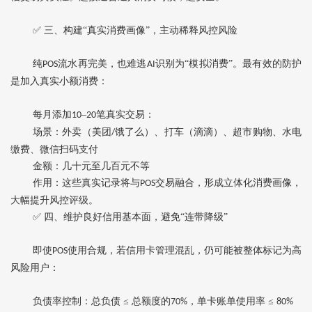
✅ 三、构建“真实消费画像”，主动稀释风控风险
纯
流水再完美，也难逃
识别为“模拟消费”。最有效的防护
POS
AI
是‌加入真实小额消费‌：
每月添加
–
笔真实交易‌：
10
20
场景：外卖（美团
饿了么）、打车（滴滴）、超市购物、水电
/
缴费、微信扫码支付
金额：几十元至几百元不等
作用
‌：这些真实记录将与
交易融合，形成‌立体化消费画像‌，
POS
大幅提升风控评级。
✅ 四、维护良好信用基本面，避免“连带降级”
即使
使用合规，若信用卡管理混乱，仍可能被整体标记为高
POS
风险用户：
负债率控制
‌：总负债 ≤ 总额度的‌
‌，单卡账单使用率 ≤ ‌
70%
80%